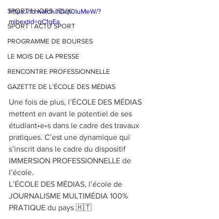
SPORT | HORS JEUX
https://fb.watch/hDqt0IuMeW/?
mibextid=qC1gEa
SPORT | ACTU SPORT
PROGRAMME DE BOURSES
LE MOIS DE LA PRESSE
RENCONTRE PROFESSIONNELLE
GAZETTE DE L'ÉCOLE DES MÉDIAS
Une fois de plus, l’ÉCOLE DES MÉDIAS 
mettent en avant le potentiel de ses 
étudiant•e•s dans le cadre des travaux 
pratiques. C’est une dynamique qui 
s’inscrit dans le cadre du dispositif 
IMMERSION PROFESSIONNELLE de 
l’école.
L’ÉCOLE DES MÉDIAS, l’école de 
JOURNALISME MULTIMÉDIA 100% 
PRATIQUE du pays 🇭🇹