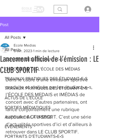
Post
All Posts
Ecole Medias
All Posts
5 avr. 2023
1 min de lecture
Lancement officiel de l’émission : LE
EXPLOITS DES ÉTUDIANT•E•S
CLUB SPORTIF
CHRONIQUE DE L'ÉCOLE DES MÉDIAS
TRAVAUX PRATIQUES DES ÉTUDIANT•E•S
Dans le cadre d’une émission sportive 
produite et réalisée par les étudiant•e•s, 
TRAVAUX PRATIQUES DES ÉTUDIANT•E•S
l’ÉCOLE DES MEDAIS et IMÉDIAS de 
ACTUS DE L’ÉCOLE
concert avec d’autres partenaires, ont 
SORTIES MÉDIATIQUES
lancé conjointement une rubrique 
baptisée: ACTU SPORT. C’est une série 
AUTOUR DE LA PRESSE
d’actualités sportives d’ici et d’ailleurs à 
ÉVÉNEMENTS
retrouver dans LE CLUB SPORTIF.
PORTRAITS D’ÉTUDIANTS•E•S