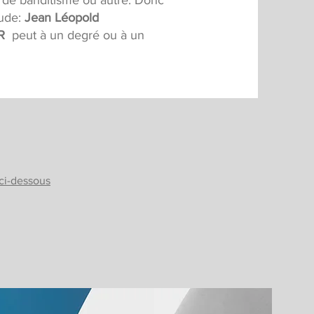
 de banditisme ou autre. Donc
tude:
Jean Léopold
R
peut à un degré ou à un
 ci-dessous