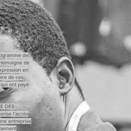
rogramme de
 témoigne de
expression en
oire de ces
qui ont payé
OLE DES
orise l’accès
une entreprise
oppement