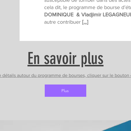
susceptible de tomber dans des actes
cela dit, le programme de bourse d’é
DOMINIQUE & Vladjimir LEGAGNEU
autre contribuer
[...]
En savoir plus
de
détails autour du programme de bourses, cliquer sur le bouton
Plus