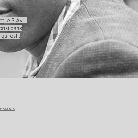
 le 3 Avril
ons) dans
qui est :
dessous