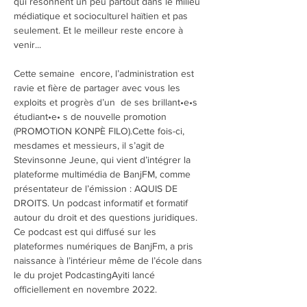
qui résonnent un peu partout dans le milieu 
médiatique et socioculturel haïtien et pas 
seulement. Et le meilleur reste encore à 
venir...
Cette semaine  encore, l’administration est 
ravie et fière de partager avec vous les 
exploits et progrès d’un  de ses brillant•e•s 
étudiant•e• s de nouvelle promotion 
(PROMOTION KONPÈ FILO).Cette fois-ci, 
mesdames et messieurs, il s’agit de 
Stevinsonne Jeune, qui vient d’intégrer la 
plateforme multimédia de BanjFM, comme 
présentateur de l’émission : AQUIS DE 
DROITS. Un podcast informatif et formatif 
autour du droit et des questions juridiques. 
Ce podcast est qui diffusé sur les 
plateformes numériques de BanjFm, a pris 
naissance à l’intérieur même de l’école dans 
le du projet PodcastingAyiti lancé 
officiellement en novembre 2022.